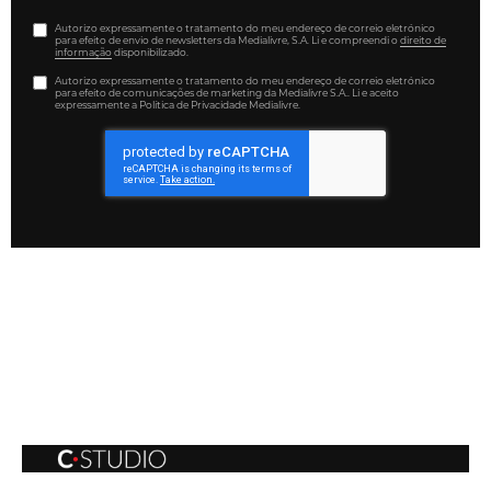
Autorizo expressamente o tratamento do meu endereço de correio eletrónico
para efeito de envio de newsletters da Medialivre, S.A. Li e compreendi o
direito de
informação
disponibilizado.
Autorizo expressamente o tratamento do meu endereço de correio eletrónico
para efeito de comunicações de marketing da Medialivre S.A.. Li e aceito
expressamente a Política de Privacidade Medialivre.