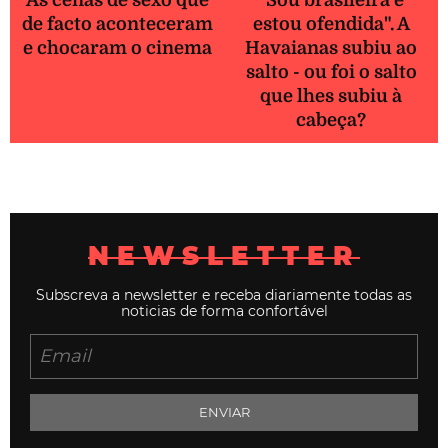
As cenas de sexo que
"Sou brasileira e
de facto aconteceram
estou ofendida". A
e chocaram o cinema
Havaianas subiu ao
salto - ou foi o salto
que lhes subiu à
cabeça?
NEWSLETTER
Subscreva a newsletter e receba diariamente todas as
noticias de forma confortável
ENVIAR