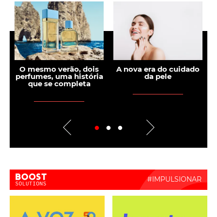
s
O mesmo verão, dois
A nova era do cuidado
perfumes, uma história
da pele
que se completa
Boost Activate