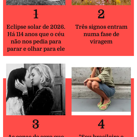
1
2
Eclipse solar de 2026.
Três signos entram
Há 114 anos que o céu
numa fase de
não nos pedia para
viragem
parar e olhar para ele
3
4