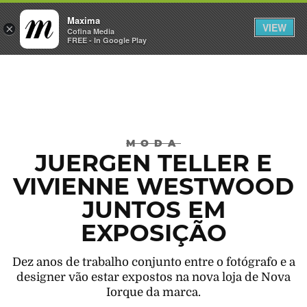
Maxima
VIEW
×
INICIAR SESSÃO
Cofina Media
FREE - In Google Play
Máxima
MODA
JUERGEN TELLER E
VIVIENNE WESTWOOD
JUNTOS EM
EXPOSIÇÃO
Dez anos de trabalho conjunto entre o fotógrafo e a
designer vão estar expostos na nova loja de Nova
Iorque da marca.