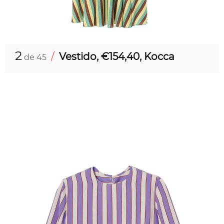
2
/
Vestido, €154,40, Kocca
de 45