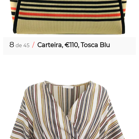
8
/
Carteira, €110, Tosca Blu
de 45