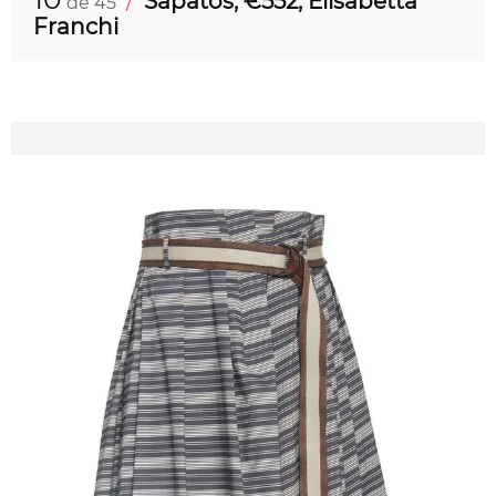
/
Sapatos, €552, Elisabetta
de 45
Franchi