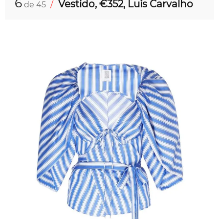
6
/
Vestido, €352, Luís Carvalho
de 45