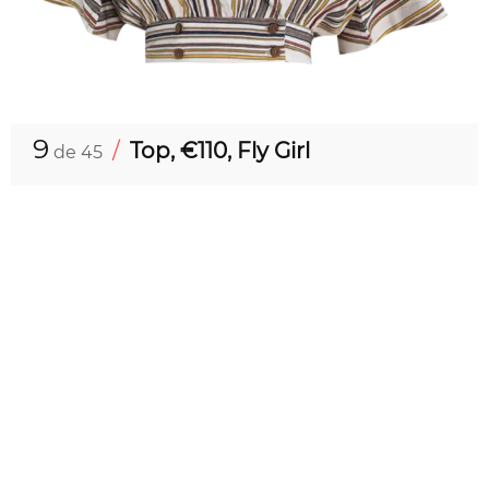
9
/
Top, €110, Fly Girl
de 45