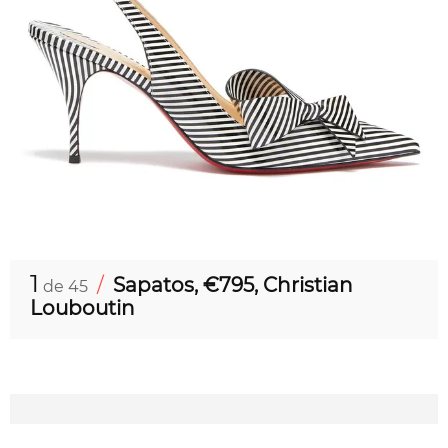
1
/
Sapatos, €795, Christian
de 45
Louboutin