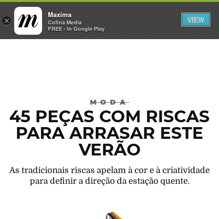
Maxima
VIEW
×
INICIAR SESSÃO
Cofina Media
FREE - In Google Play
Máxima
MODA
45 PEÇAS COM RISCAS
PARA ARRASAR ESTE
VERÃO
As tradicionais riscas apelam à cor e à criatividade
para definir a direção da estação quente.