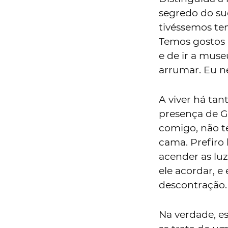
segredo do suc
tivéssemos te
Temos gostos m
e de ir a mus
arrumar. Eu n
A viver há tan
presença de G
comigo, não t
cama. Prefiro
acender as luz
ele acordar, e
descontração.
Na verdade, es