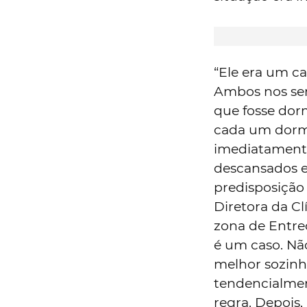
“Ele era um ca
Ambos nos sent
que fosse dor
cada um dormir
imediatamente
descansados e
predisposição
Diretora da Cl
zona de Entrec
é um caso. Nã
melhor sozinh
tendencialmen
regra. Depois