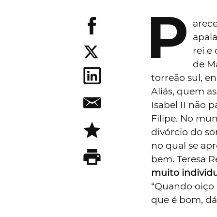
P
arece
apal
rei e
de Ma
torreão sul, e
Aliás, quem ass
Isabel II não 
Filipe. No mun
divórcio do s
no qual se ap
bem. Teresa Re
muito individ
“Quando oiço
que é bom, dá-