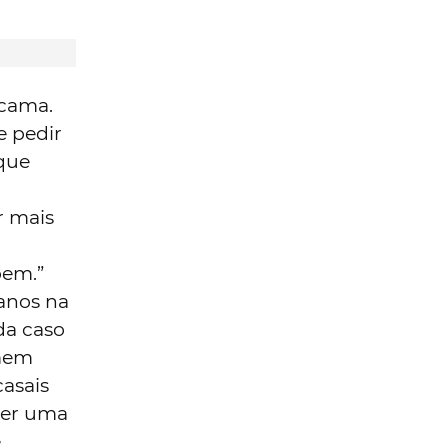
 cama.
e pedir
 que
r mais
bem.”
 anos na
da caso
rmem
asais
ser uma
e