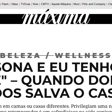
BELEZA
/
WELLNESS
SONA E EU TEN
E" – QUANDO DO
OS SALVA O C
m em camas ou casas diferentes. Privilegiam uma 