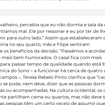
valheiro, percebia que eu não dormia e saía da
íamos mal. Ele por ressonar e eu por ter de lh
mir para outro lado.” Assim que estabeleceram
ia no seu quarto, Inês e Filipe sentiram
 os benefícios da decisão. “Passámos a acorda
 mais bem-humorados. O casal fica com mais
 para passar tempo de qualidade quando está 
ínica do Sono – a funcionar há cerca de quatro
ampos –, Teresa Rebelo Pinto clarifica que “ca
o se pode, nem deve, dizer que as pessoas do
as ou acompanhadas. Na cultura ocidental, os c
te partilham cama ou quartos, mas não deve 
, as pessoas têm um certo receio de assumir qu