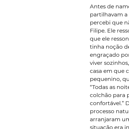
Antes de nam
partilhavam a
percebi que n
Filipe. Ele re
que ele resso
tinha noção d
engraçado por
viver sozinho
casa em que c
pequenino, qu
“Todas as noi
colchão para p
confortável.”
processo natu
arranjaram um
situação era 