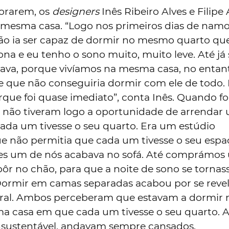
orarem, os
designers
Inês Ribeiro Alves e Filipe
 mesma casa. “Logo nos primeiros dias de nam
ão ia ser capaz de dormir no mesmo quarto qu
ssona e eu tenho o sono muito, muito leve. Até já
nava, porque vivíamos na mesma casa, no entan
e que não conseguiria dormir com ele de todo. 
que foi quase imediato”, conta Inês. Quando f
s, não tiveram logo a oportunidade de arrendar
ada um tivesse o seu quarto. Era um estúdio
e não permitia que cada um tivesse o seu espa
tes um de nós acabava no sofá. Até comprámos
ôr no chão, para que a noite de sono se tornas
 Dormir em camas separadas acabou por se reve
ral. Ambos perceberam que estavam a dormir 
a casa em que cada um tivesse o seu quarto. 
insustentável, andavam sempre cansados.