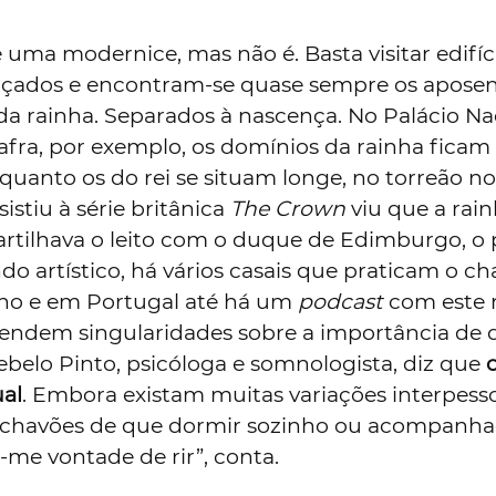
 uma modernice, mas não é. Basta visitar edifíc
açados e encontram-se quase sempre os aposen
 da rainha. Separados à nascença. No Palácio Na
fra, por exemplo, os domínios da rainha ficam
nquanto os do rei se situam longe, no torreão no
istiu à série britânica
The Crown
viu que a rai
partilhava o leito com o duque de Edimburgo, o 
do artístico, há vários casais que praticam o 
ono e em Portugal até há um
podcast
com este
rendem singularidades sobre a importância de 
belo Pinto, psicóloga e somnologista, diz que
o
ual
. Embora existam muitas variações interpesso
 chavões de que dormir sozinho ou acompanha
me vontade de rir”, conta.