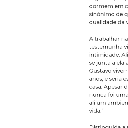
dormem em ca
sinónimo de q
qualidade da v
A trabalhar n
testemunha vi
intimidade. A
se junta a ela
Gustavo vivem 
anos, e seria 
casa. Apesar 
nunca foi uma 
ali um ambient
vida.”
Distinguida a 