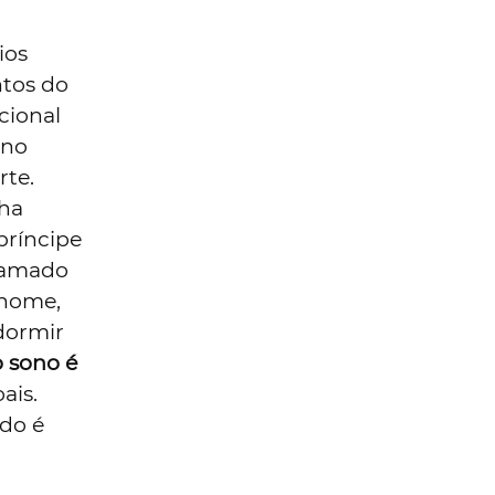
ios
tos do
cional
 no
rte.
nha
príncipe
chamado
 nome,
dormir
 sono é
ais.
do é