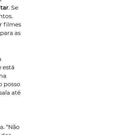
ltar
. Se
ntos.
r filmes
para as
a
 está
 na
o posso
sala até
a. “Não