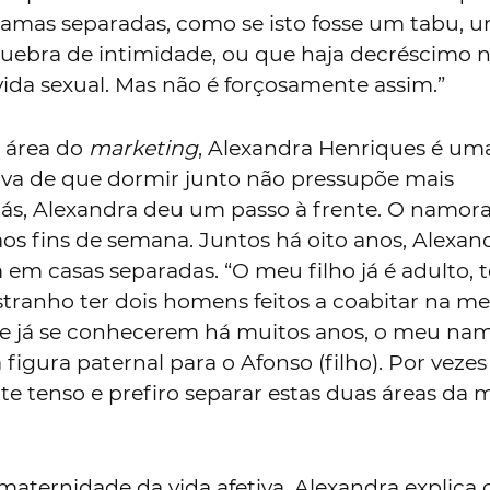
mas separadas, como se isto fosse um tabu, 
uebra de intimidade, ou que haja decréscimo 
ida sexual. Mas não é forçosamente assim.”
a área do
marketing
, Alexandra Henriques é um
va de que dormir junto não pressupõe mais
liás, Alexandra deu um passo à frente. O namor
 aos fins de semana. Juntos há oito anos, Alexan
em casas separadas. “O meu filho já é adulto, 
estranho ter dois homens feitos a coabitar na 
de já se conhecerem há muitos anos, o meu na
figura paternal para o Afonso (filho). Por vezes
e tenso e prefiro separar estas duas áreas da 
maternidade da vida afetiva, Alexandra explica 