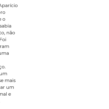
 Aparício
oro
e o
 sabia
to, não
Foi
oram
 uma
ço.
 um
se mais
lar um
mal e
A