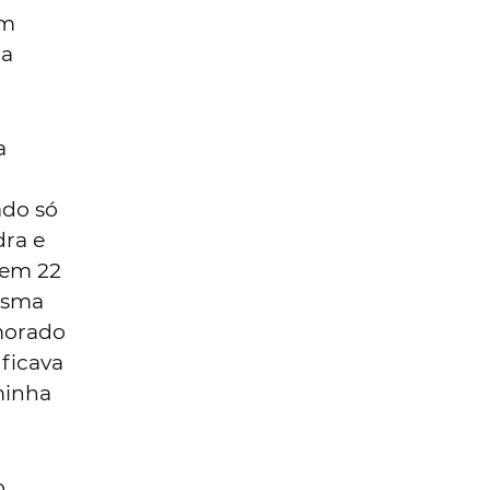
um
na
a
ado só
dra e
tem 22
mesma
morado
 ficava
minha
o