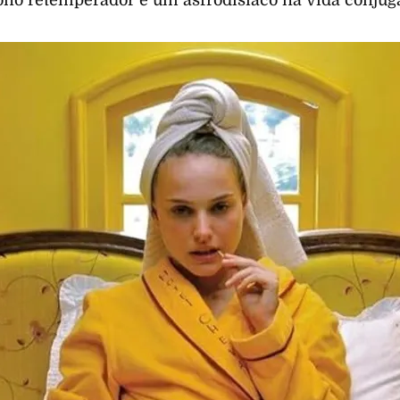
ono retemperador é um asfrodisíaco na vida conjuga