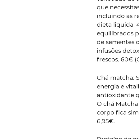
que necessita
incluindo as re
dieta liquida:
equilibrados pa
de sementes d
infusões detox
frescos. 60€ (
Chá matcha: Su
energia e vit
antioxidante qu
O chá Matcha d
corpo fica si
6,95€.