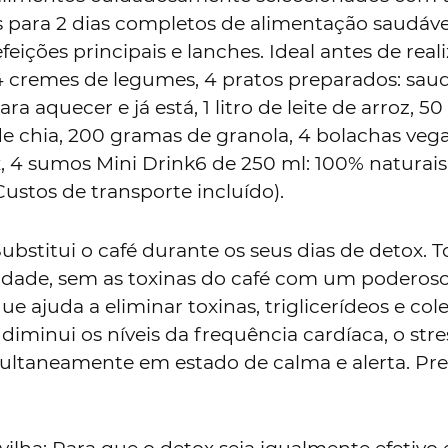
s para 2 dias completos de alimentação saudáve
feições principais e lanches. Ideal antes de reali
 4 cremes de legumes, 4 pratos preparados: saud
ra aquecer e já está, 1 litro de leite de arroz, 
e chia, 200 gramas de granola, 4 bolachas vega
, 4 sumos Mini Drink6 de 250 ml: 100% naturais
Custos de transporte incluído).
bstitui o café durante os seus dias de detox. T
alidade, sem as toxinas do café com um poderos
e ajuda a eliminar toxinas, triglicerídeos e cole
iminui os níveis da frequência cardíaca, o stre
multaneamente em estado de calma e alerta. Pre