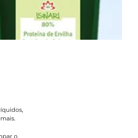
íquidos,
 mais.
impar o