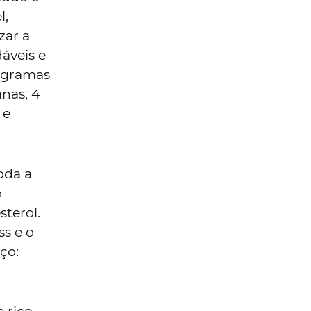
l,
zar a
áveis e
50 gramas
nas, 4
 e
oda a
o
sterol.
ss e o
ço: