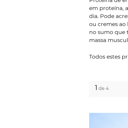
Proteína de er
em proteína, 
dia. Pode acr
ou cremes ao 
no sumo que t
massa muscula
Todos estes pr
1
de 4