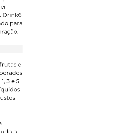
zer
A Drink6
ado para
aração.
frutas e
aborados
1, 3 e 5
íquidos
Custos
a
tudo o