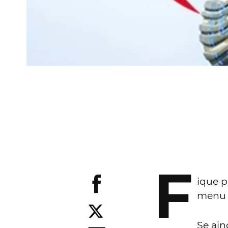
F
ique p
menu d
Se ain