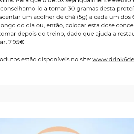
vilha: Para que o detox seja igualmente efetivo 
aconselhamo-lo a tomar 30 gramas desta prote
escentar um acolher de chá (5g) a cada um dos
longo do dia ou, então, colocar esta dose conc
omar depois do treino, dado que ajuda a restau
r. 7,95€
odutos estão disponíveis no site:
www.drink6de