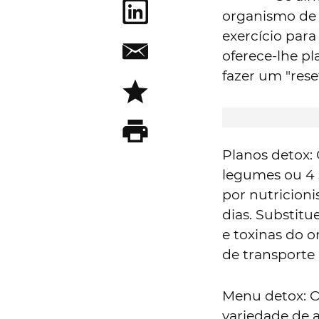
organismo de t
exercício para
oferece-lhe 
fazer um "res
Planos detox:
legumes ou 4 
por nutricioni
dias. Substitu
e toxinas do o
de transporte 
Menu detox: O
variedade de 