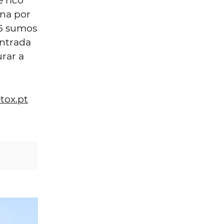
e rico
ína por
 6 sumos
entrada
rar a
tox.pt