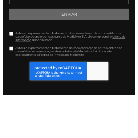
ENVIAR
Autorizo expressamente o tratamento do meu endereço de correio eletrónico
para efeito de envio de newsletters da Medialivre, S.A. Li e compreendi o
direito de
informação
disponibilizado.
Autorizo expressamente o tratamento do meu endereço de correio eletrónico
para efeito de comunicações de marketing da Medialivre S.A.. Li e aceito
expressamente a Política de Privacidade Medialivre.