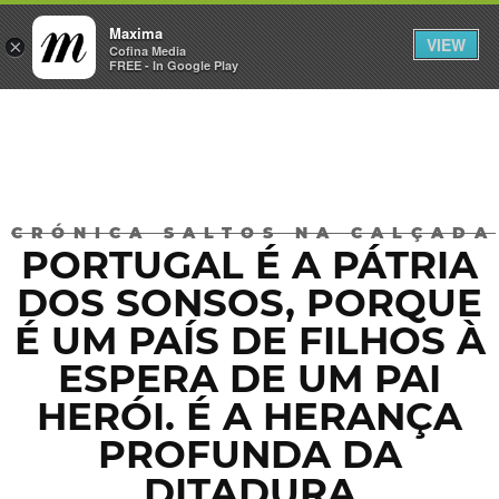
Maxima
VIEW
×
INICIAR SESSÃO
Cofina Media
FREE - In Google Play
Máxima
CRÓNICA SALTOS NA CALÇADA
PORTUGAL É A PÁTRIA
DOS SONSOS, PORQUE
É UM PAÍS DE FILHOS À
ESPERA DE UM PAI
HERÓI. É A HERANÇA
PROFUNDA DA
DITADURA