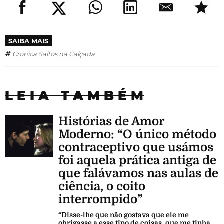
SAIBA MAIS
Crónica Saltos na Calçada
LEIA TAMBÉM
Histórias de Amor
Moderno: “O único método
contraceptivo que usámos
foi aquela prática antiga de
que falávamos nas aulas de
ciência, o coito
interrompido”
“Disse-lhe que não gostava que ele me
obrigasse a esse tipo de coisas, que me tinha