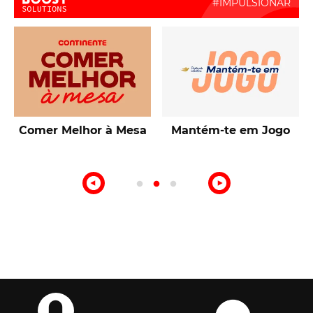
Boost Activate
Talentos de Lisboa
10ª Edição Prémio
Intermarché Produção
Nacional