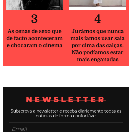
3
4
As cenas de sexo que
Jurámos que nunca
de facto aconteceram
mais íamos usar saia
e chocaram o cinema
por cima das calças.
Não podíamos estar
mais enganadas
NEWSLETTER
Subscreva a newsletter e receba diariamente todas as
noticias de forma confortável