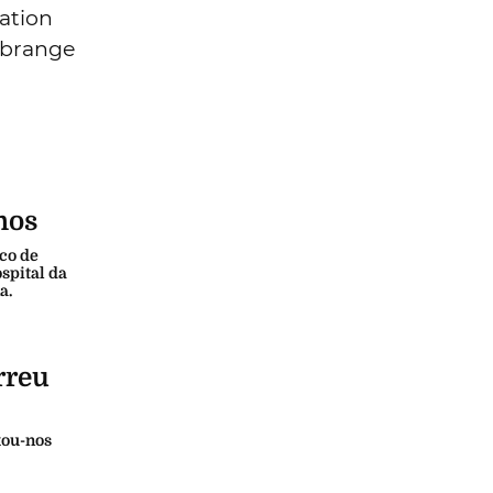
ation
abrange
nos
ico de
spital da
a.
rreu
xou-nos