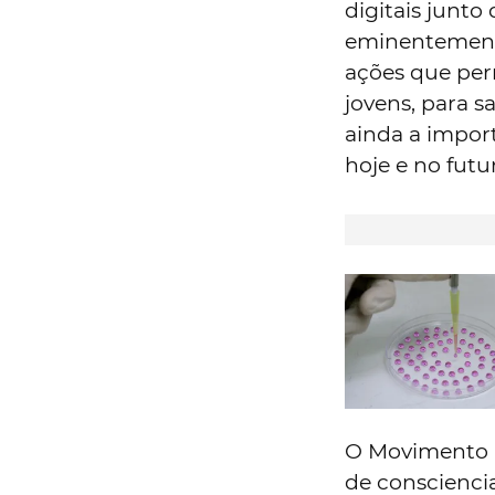
digitais junt
eminentemente
ações que perm
jovens, para s
ainda a import
hoje e no futu
O Movimento 
de consciencia