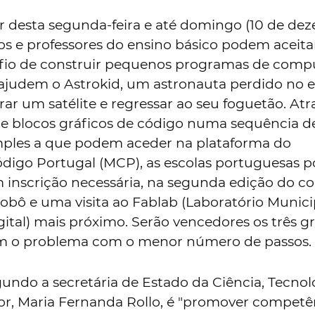
ir desta segunda-feira e até domingo (10 de de
os e professores do ensino básico podem aceita
fio de construir pequenos programas de comp
ajudem o Astrokid, um astronauta perdido no 
ar um satélite e regressar ao seu foguetão. Atr
 blocos gráficos de código numa sequência d
ples a que podem aceder na plataforma do
igo Portugal (MCP), as escolas portuguesas 
m inscrição necessária, na segunda edição do c
obô e uma visita ao Fablab (Laboratório Munici
ital) mais próximo. Serão vencedores os três g
em o problema com o menor número de passos.
gundo a secretária de Estado da Ciência, Tecnol
or, Maria Fernanda Rollo, é "promover competê