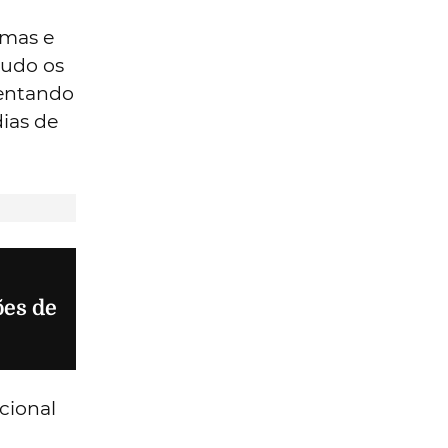
amas e
tudo os
lientando
dias de
ões de
cional