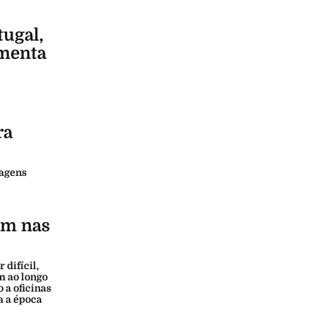
ugal,
umenta
ra
sagens
em nas
 difícil,
m ao longo
 a oficinas
a a época