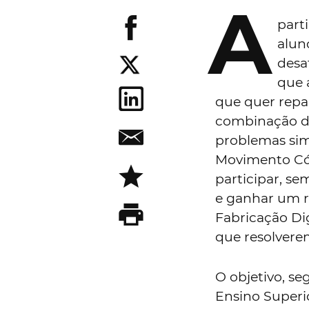
A
part
alun
desa
que 
que quer repar
combinação de
problemas sim
Movimento Cód
participar, se
e ganhar um r
Fabricação Dig
que resolver
O objetivo, se
Ensino Superi