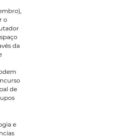
zembro),
r o
utador
espaço
avés da
e
podem
oncurso
pal de
rupos
ogia e
ncias