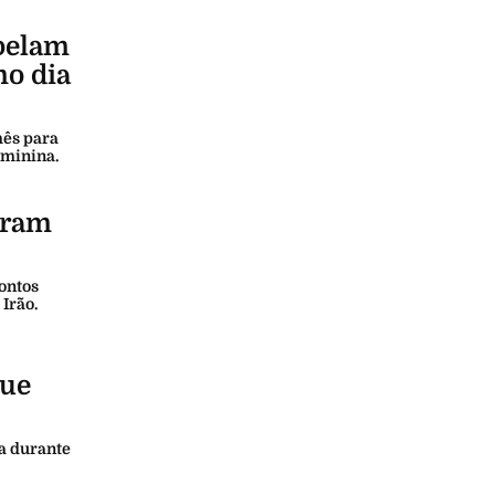
apelam
mo dia
mês para
eminina.
tram
pontos
Irão.
que
a durante