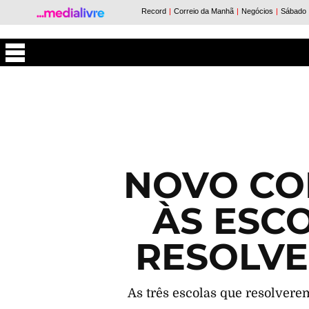
Máxima
NOVO CO
ÀS ESC
RESOLVE
As três escolas que resolve