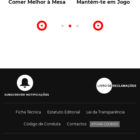
Melhor à Mesa
Mantém-te em Jogo
Talentos
SUBSCREVER NOTIFICAÇÕES
Ficha Técnica
Estatuto Editorial
Lei da Transparência
Código de Conduta
Contactos
ATIVAR COOKIES