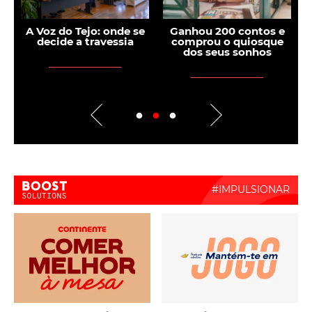
A Voz do Tejo: onde se
Ganhou 200 contos e
Está
decide a travessia
comprou o quiosque
pe
dos seus sonhos
skinc
Boost Activate