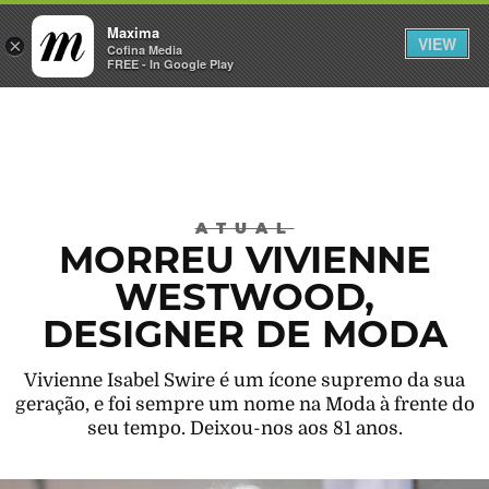
Maxima
VIEW
×
INICIAR SESSÃO
Cofina Media
FREE - In Google Play
Máxima
ATUAL
MORREU VIVIENNE
WESTWOOD,
DESIGNER DE MODA
Vivienne Isabel Swire é um ícone supremo da sua
geração, e foi sempre um nome na Moda à frente do
seu tempo. Deixou-nos aos 81 anos.