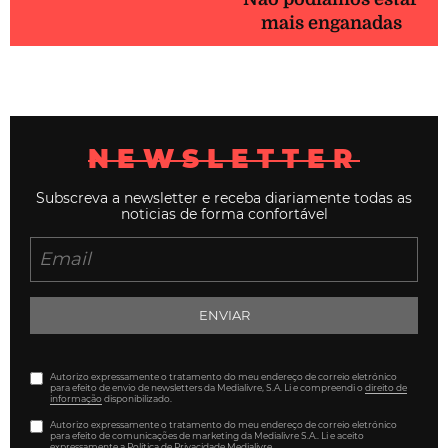
mais enganadas
NEWSLETTER
Subscreva a newsletter e receba diariamente todas as
noticias de forma confortável
ENVIAR
Autorizo expressamente o tratamento do meu endereço de correio eletrónico
para efeito de envio de newsletters da Medialivre, S.A. Li e compreendi o
direito de
informação
disponibilizado.
Autorizo expressamente o tratamento do meu endereço de correio eletrónico
para efeito de comunicações de marketing da Medialivre S.A.. Li e aceito
expressamente a Política de Privacidade Medialivre.