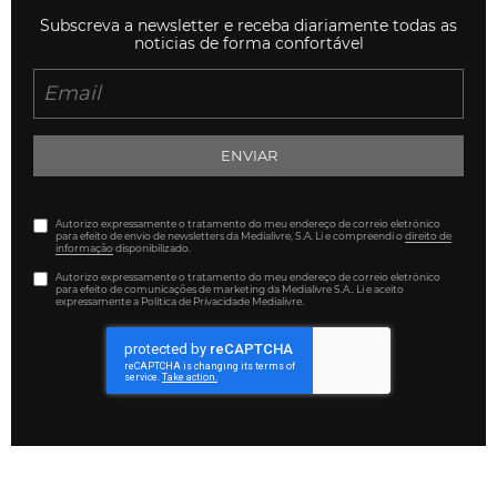
Subscreva a newsletter e receba diariamente todas as
noticias de forma confortável
ENVIAR
Autorizo expressamente o tratamento do meu endereço de correio eletrónico
para efeito de envio de newsletters da Medialivre, S.A. Li e compreendi o
direito de
informação
disponibilizado.
Autorizo expressamente o tratamento do meu endereço de correio eletrónico
para efeito de comunicações de marketing da Medialivre S.A.. Li e aceito
expressamente a Política de Privacidade Medialivre.