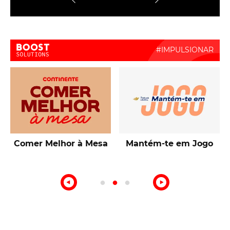
Boost Activate
Talentos de Lisboa
10ª Edição Prémio
Intermarché Produção
Nacional