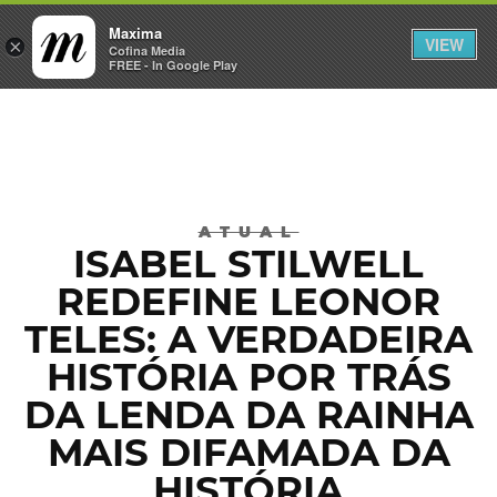
Maxima
VIEW
×
INICIAR SESSÃO
Cofina Media
FREE - In Google Play
Máxima
ATUAL
ISABEL STILWELL
REDEFINE LEONOR
TELES: A VERDADEIRA
HISTÓRIA POR TRÁS
DA LENDA DA RAINHA
MAIS DIFAMADA DA
HISTÓRIA