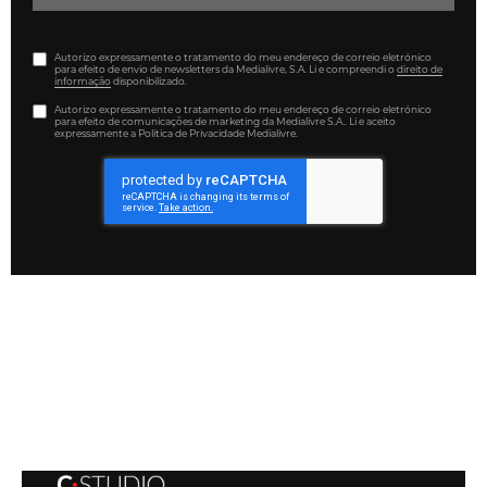
Autorizo expressamente o tratamento do meu endereço de correio eletrónico
para efeito de envio de newsletters da Medialivre, S.A. Li e compreendi o
direito de
informação
disponibilizado.
Autorizo expressamente o tratamento do meu endereço de correio eletrónico
para efeito de comunicações de marketing da Medialivre S.A.. Li e aceito
expressamente a Política de Privacidade Medialivre.