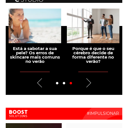
e
Está a sabotar a sua
Porque é que o seu
pele? Os erros de
cérebro decide de
skincare mais comuns
forma diferente no
no verão
verão?
i
Boost Activate