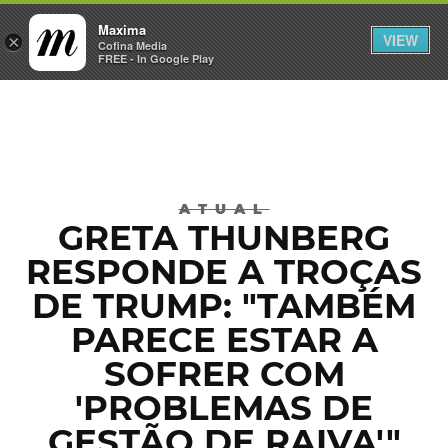
Maxima
VIEW
×
INICIAR SESSÃO
Cofina Media
FREE - In Google Play
Máxima
ATUAL
GRETA THUNBERG
RESPONDE A TROÇAS
DE TRUMP: "TAMBÉM
PARECE ESTAR A
SOFRER COM
'PROBLEMAS DE
GESTÃO DE RAIVA'"