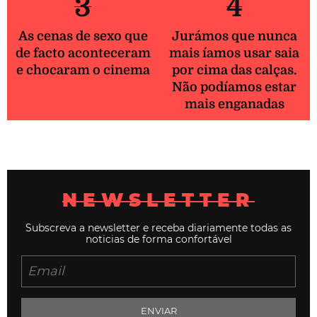
3
4
As cenas de sexo que
Jurámos que nunca
de facto aconteceram
mais íamos usar saia
e chocaram o cinema
por cima das calças.
Não podíamos estar
mais enganadas
NEWSLETTER
Subscreva a newsletter e receba diariamente todas as
noticias de forma confortável
ENVIAR