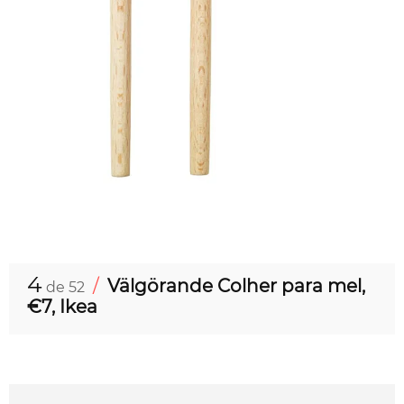
4
/
Välgörande Colher para mel,
de 52
€7, Ikea