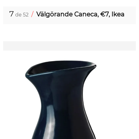
7
/
Välgörande Caneca, €7, Ikea
de 52