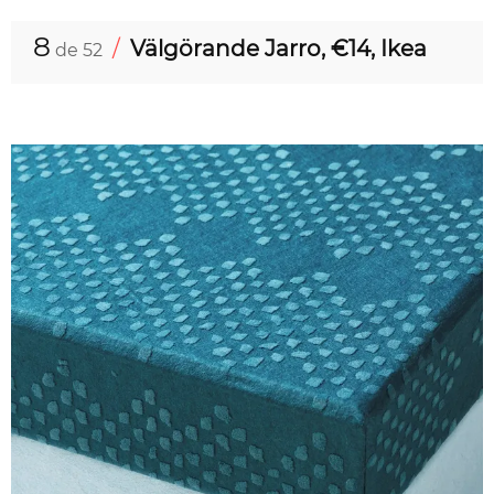
8
/
Välgörande Jarro, €14, Ikea
de 52