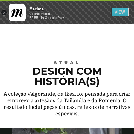
Maxima
VIEW
×
INICIAR SESSÃO
Cofina Media
FREE - In Google Play
Máxima
ATUAL
DESIGN COM
HISTÓRIA(S)
A coleção Välgörande, da Ikea, foi pensada para criar
emprego a artesãos da Tailândia e da Roménia. O
resultado inclui peças únicas, reflexos de narrativas
especiais.