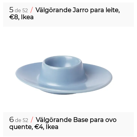
5
/
Välgörande Jarro para leite,
de 52
€8, Ikea
6
/
Välgörande Base para ovo
de 52
quente, €4, Ikea