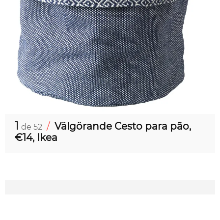
1
/
Välgörande Cesto para pão,
de 52
€14, Ikea