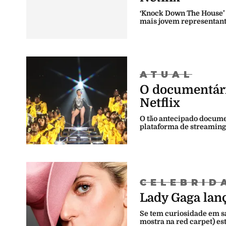
‘Knock Down The House’ 
mais jovem representant
ATUAL
O documentári
Netflix
O tão antecipado documen
plataforma de streaming
CELEBRID
Lady Gaga lan
Se tem curiosidade em sa
mostra na red carpet) es