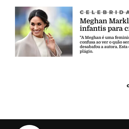
CELEBRID
Meghan Markle 
infantis para c
"A Meghan é uma feminis
confusa ao ver o quão se
desabafou a autora. Esta
plágio.
Máxima