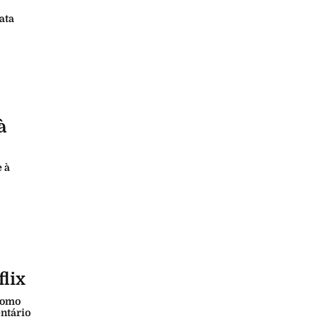
ata
à
e à
lix
 como
entário