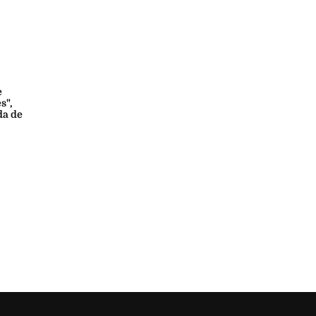
e
s",
da de