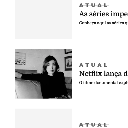
ATUAL
As séries impe
Conheça aqui as séries q
ATUAL
Netflix lança
O filme documental explo
ATUAL