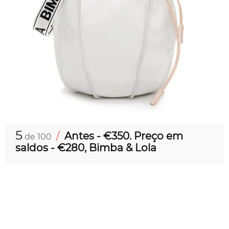
5
/
Antes - €350. Preço em
de 100
saldos - €280, Bimba & Lola