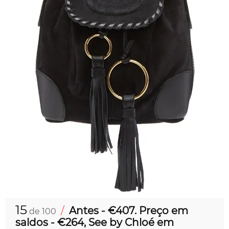
15
/
Antes - €407. Preço em
de 100
saldos - €264, See by Chloé em