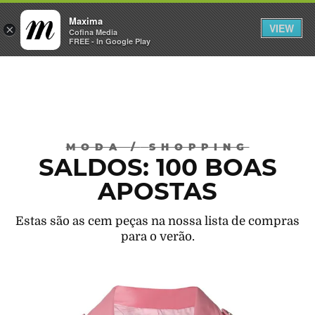
Maxima
VIEW
×
INICIAR SESSÃO
Cofina Media
FREE - In Google Play
Máxima
MODA
/
SHOPPING
SALDOS: 100 BOAS
APOSTAS
Estas são as cem peças na nossa lista de compras
para o verão.