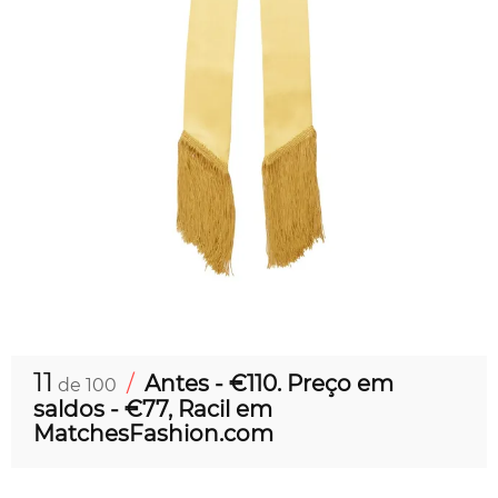
11
/
Antes - €110. Preço em
de 100
saldos - €77, Racil em
MatchesFashion.com