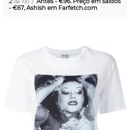
2
/
Antes - €96. Preço em saldos
de 100
- €67, Ashish em Farfetch.com