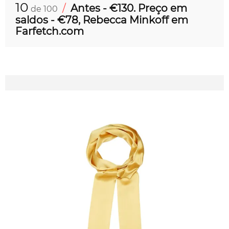
10
/
Antes - €130. Preço em
de 100
saldos - €78, Rebecca Minkoff em
Farfetch.com