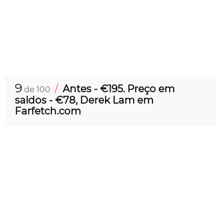
9
/
Antes - €195. Preço em
de 100
saldos - €78, Derek Lam em
Farfetch.com