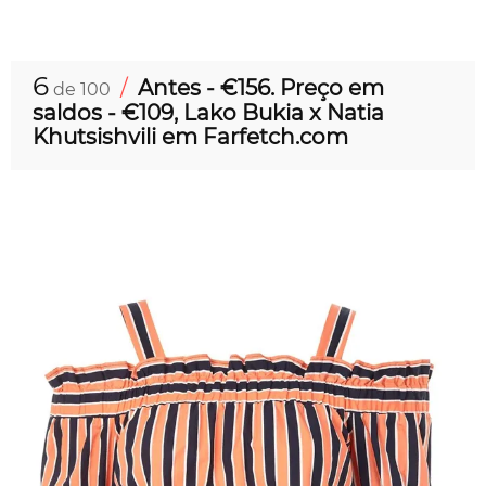
6
/
Antes - €156. Preço em
de 100
saldos - €109, Lako Bukia x Natia
Khutsishvili em Farfetch.com