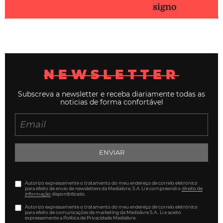
signo
NEWSLETTER
Subscreva a newsletter e receba diariamente todas as
noticias de forma confortável
ENVIAR
Autorizo expressamente o tratamento do meu endereço de correio eletrónico
para efeito de envio de newsletters da Medialivre, S.A. Li e compreendi o
direito de
informação
disponibilizado.
Autorizo expressamente o tratamento do meu endereço de correio eletrónico
para efeito de comunicações de marketing da Medialivre S.A.. Li e aceito
expressamente a Política de Privacidade Medialivre.