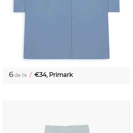
6
/
€34, Primark
de 14