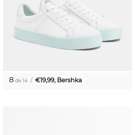
8
/
€19,99, Bershka
de 14