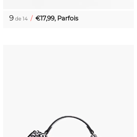
9
/
€17,99, Parfois
de 14