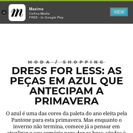
Maxima
VIEW
×
INICIAR SESSÃO
Cofina Media
FREE - In Google Play
Máxima
MODA
/
SHOPPING
DRESS FOR LESS: AS
PEÇAS EM AZUL QUE
ANTECIPAM A
PRIMAVERA
O azul é uma das cores da paleta do ano eleita pela
Pantone para esta primavera. Mas enquanto o
inverno não termina, comece já a pensar em