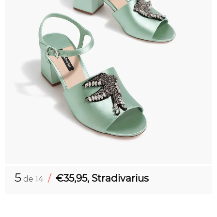
5
/
€35,95, Stradivarius
de 14