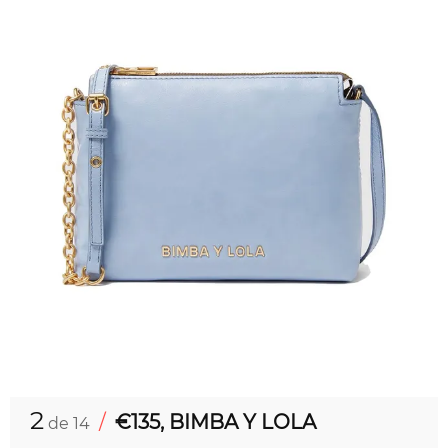
2
/
€135, BIMBA Y LOLA
de 14