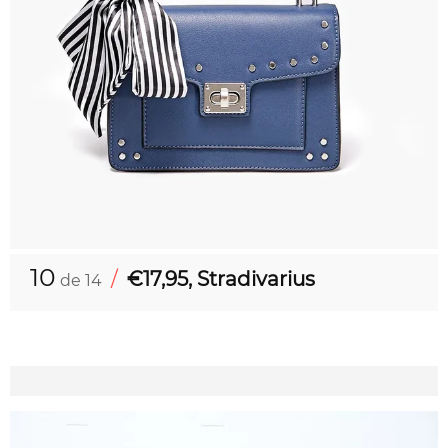
10
/
€17,95, Stradivarius
de 14