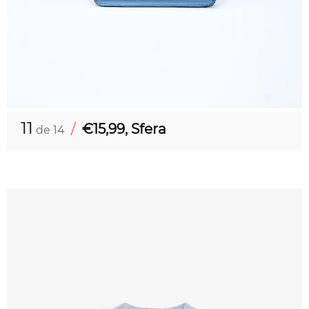
11
/
€15,99, Sfera
de 14