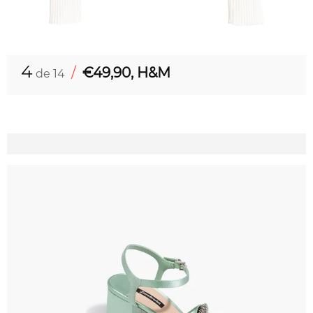
4
/
€49,90, H&M
de 14