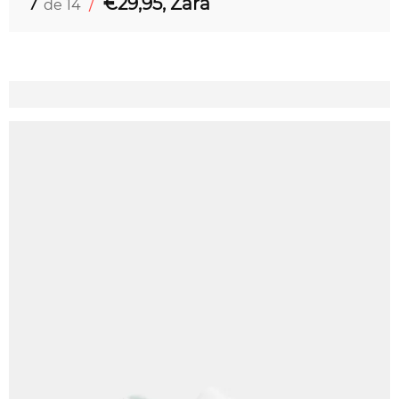
7
/
€29,95, Zara
de 14