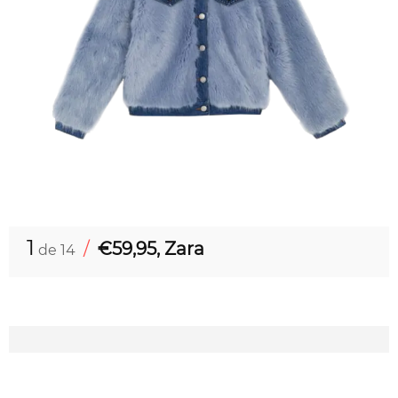
1
/
€59,95, Zara
de 14