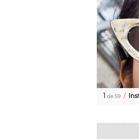
1
/
In
de 59