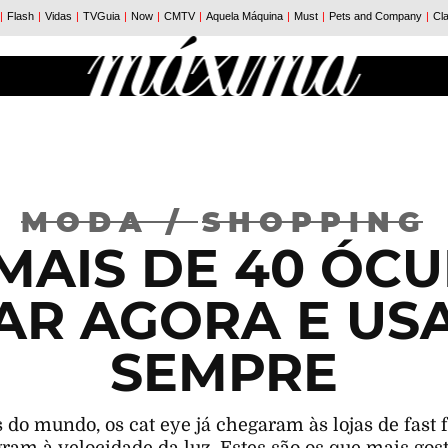
MODA
/
SHOPPING
 MAIS DE 40 ÓC
R AGORA E US
SEMPRE
 do mundo, os cat eye já chegaram às lojas de fast