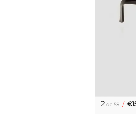
2
/
€15
de 59