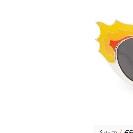
3
/
€6