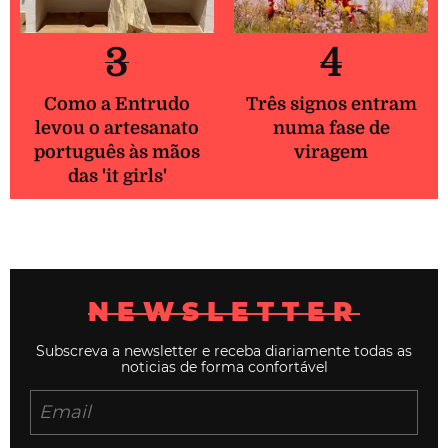
3
4
Como a Entrudo
Três signos entram
levou o artesanato
numa fase de
português às mãos
viragem
das 'it girls'
NEWSLETTER
Subscreva a newsletter e receba diariamente todas as
noticias de forma confortável