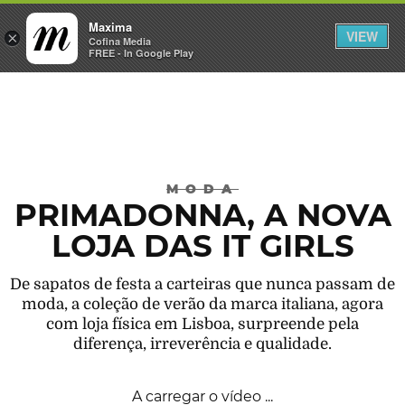
Maxima
VIEW
×
INICIAR SESSÃO
Cofina Media
FREE - In Google Play
Máxima
MODA
PRIMADONNA, A NOVA
LOJA DAS IT GIRLS
De sapatos de festa a carteiras que nunca passam de
moda, a coleção de verão da marca italiana, agora
com loja física em Lisboa, surpreende pela
diferença, irreverência e qualidade.
A carregar o vídeo ...