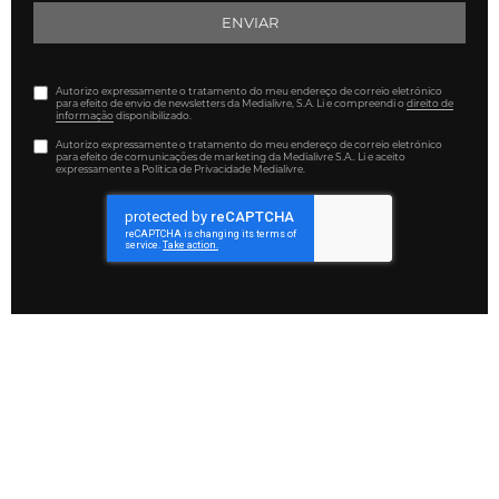
ENVIAR
Autorizo expressamente o tratamento do meu endereço de correio eletrónico
para efeito de envio de newsletters da Medialivre, S.A. Li e compreendi o
direito de
informação
disponibilizado.
Autorizo expressamente o tratamento do meu endereço de correio eletrónico
para efeito de comunicações de marketing da Medialivre S.A.. Li e aceito
expressamente a Política de Privacidade Medialivre.