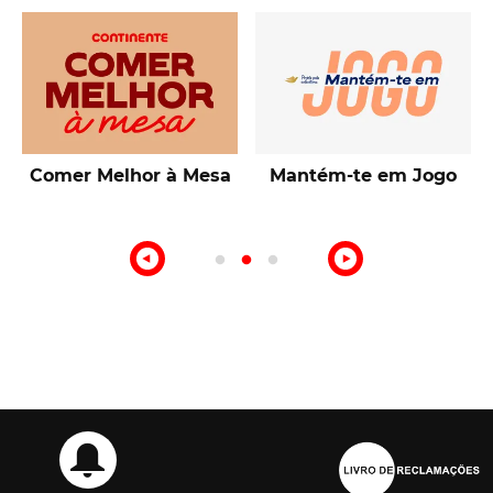
esa
Mantém-te em Jogo
Talentos de Lisboa