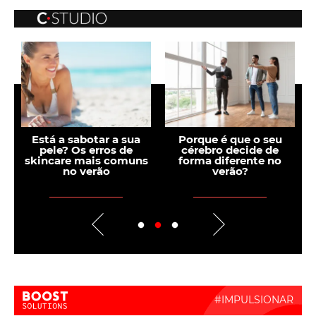
sua
Porque é que o seu
Medicina de precisão:
e
cérebro decide de
quando o tratamento
muns
forma diferente no
se ajusta ao ADN do
verão?
tumor
Boost Activate