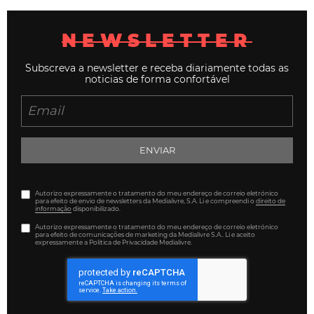
NEWSLETTER
Subscreva a newsletter e receba diariamente todas as
noticias de forma confortável
ENVIAR
Autorizo expressamente o tratamento do meu endereço de correio eletrónico
para efeito de envio de newsletters da Medialivre, S.A. Li e compreendi o
direito de
informação
disponibilizado.
Autorizo expressamente o tratamento do meu endereço de correio eletrónico
para efeito de comunicações de marketing da Medialivre S.A.. Li e aceito
expressamente a Política de Privacidade Medialivre.