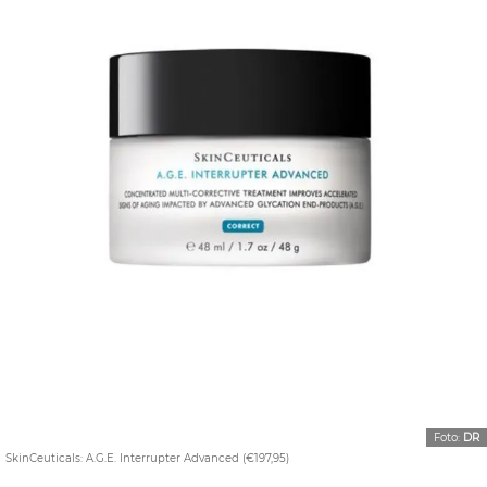
Foto:
DR
SkinCeuticals: A.G.E. Interrupter Advanced (€197,95)