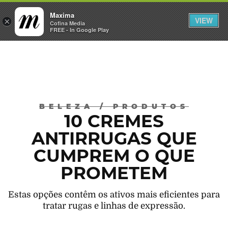
Maxima
VIEW
×
INICIAR SESSÃO
Cofina Media
FREE - In Google Play
Máxima
BELEZA
/
PRODUTOS
10 CREMES
ANTIRRUGAS QUE
CUMPREM O QUE
PROMETEM
Estas opções contêm os ativos mais eficientes para
tratar rugas e linhas de expressão.