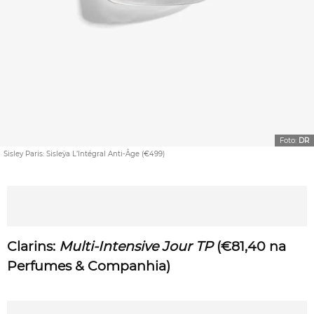
Foto:
DR
Sisley Paris: Sisleÿa L’Intégral Anti-Âge (€499)
Clarins:
Multi-Intensive Jour TP
(€81,40
na
Perfumes & Companhia
)