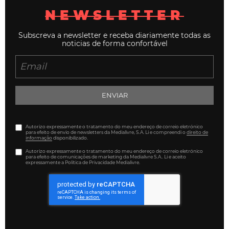
NEWSLETTER
Subscreva a newsletter e receba diariamente todas as
noticias de forma confortável
ENVIAR
Autorizo expressamente o tratamento do meu endereço de correio eletrónico
para efeito de envio de newsletters da Medialivre, S.A. Li e compreendi o
direito de
informação
disponibilizado.
Autorizo expressamente o tratamento do meu endereço de correio eletrónico
para efeito de comunicações de marketing da Medialivre S.A.. Li e aceito
expressamente a Política de Privacidade Medialivre.