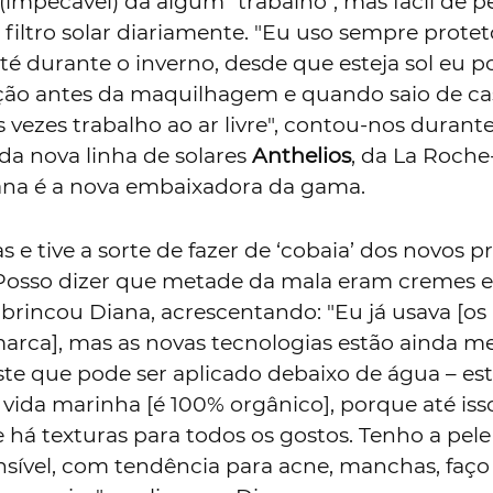
 (impecável) dá algum "trabalho", mas fácil de 
filtro solar diariamente. "Eu uso sempre proteto
té durante o inverno, desde que esteja sol eu 
ão antes da maquilhagem e quando saio de ca
vezes trabalho ao ar livre", contou-nos durante
da nova linha de solares
Anthelios
, da La Roche
ana é a nova embaixadora da gama.
as e tive a sorte de fazer de ‘cobaia’ dos novos 
 Posso dizer que metade da mala eram cremes e
", brincou Diana, acrescentando: "Eu já usava [os
arca], mas as novas tecnologias estão ainda me
e que pode ser aplicado debaixo de água – este
 vida marinha [é 100% orgânico], porque até iss
 há texturas para todos os gostos. Tenho a pele
sível, com tendência para acne, manchas, faço 