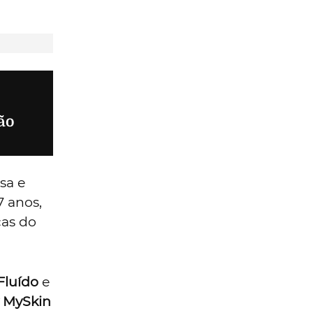
ão
sa e
7 anos,
ças do
Fluído
e
 MySkin