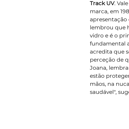
Track UV
. Val
marca, em 198
apresentação 
lembrou que há
vidro e é o pr
fundamental a
acredita que s
perceção de qu
Joana, lembra
estão proteger
mãos, na nuca
saudável", sug