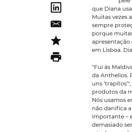
pele
que Diana usa 
Muitas vezes a
sempre proteç
porque muitas 
apresentação 
em Lisboa. Di
"Fui às Maldiv
da Anthelios.
uns ‘trapitos’
produtos da m
Nós usamos est
não danifica a
importante – e
demasiado sen