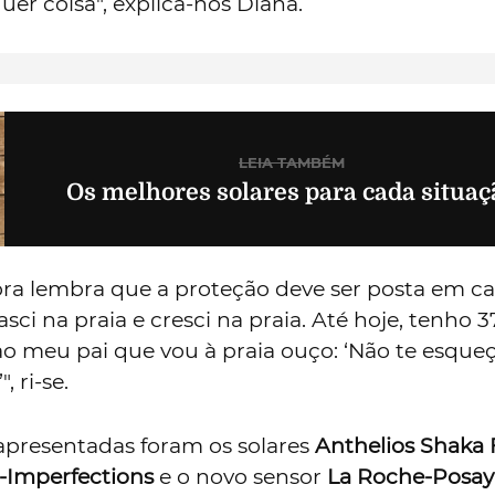
uer coisa", explica-nos Diana.
LEIA TAMBÉM
Os melhores solares para cada situaç
ra lembra que a proteção deve ser posta em ca
asci na praia e cresci na praia. Até hoje, tenho 3
o meu pai que vou à praia ouço: ‘Não te esque
, ri-se.
apresentadas foram os solares
Anthelios Shaka 
i-Imperfections
e o novo sensor
La Roche-Posay