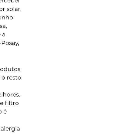
perceber
r solar.
ponho
sa,
 a
-Posay,
produtos
 o resto
lhores.
 filtro
o é
alergia