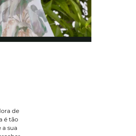
dora de
 é tão
e a sua