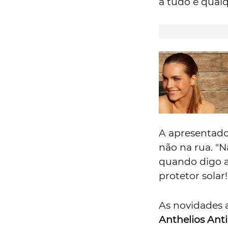
a tudo e qualq
A apresentado
não na rua. "N
quando digo a
protetor solar!’"
As novidades 
Anthelios Ant