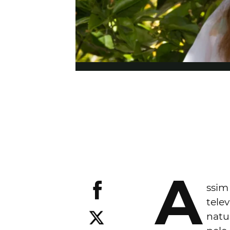
A
ssim
telev
natur