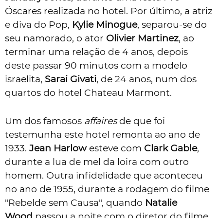
Óscares realizada no hotel. Por último, a atriz
e diva do Pop,
Kylie Minogue
, separou-se do
seu namorado, o ator
Olivier Martinez
, ao
terminar uma relação de 4 anos, depois
deste passar 90 minutos com a modelo
israelita,
Sarai Givati
, de 24 anos, num dos
quartos do hotel Chateau Marmont.
Um dos famosos
affaires
de que foi
testemunha este hotel remonta ao ano de
1933.
Jean Harlow
esteve com
Clark Gable
,
durante a lua de mel da loira com outro
homem. Outra infidelidade que aconteceu
no ano de 1955, durante a rodagem do filme
"Rebelde sem Causa", quando
Natalie
Wood
passou a noite com o diretor do filme