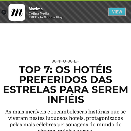
Maxima
VIEW
×
INICIAR SESSÃO
Cofina Media
FREE - In Google Play
Máxima
ATUAL
TOP 7: OS HOTÉIS
PREFERIDOS DAS
ESTRELAS PARA SEREM
INFIÉIS
As mais incríveis e rocambolescas histórias que se
viveram nestes luxuosos hoteis, protagonizadas
pelas mais célebres personagens do mundo do