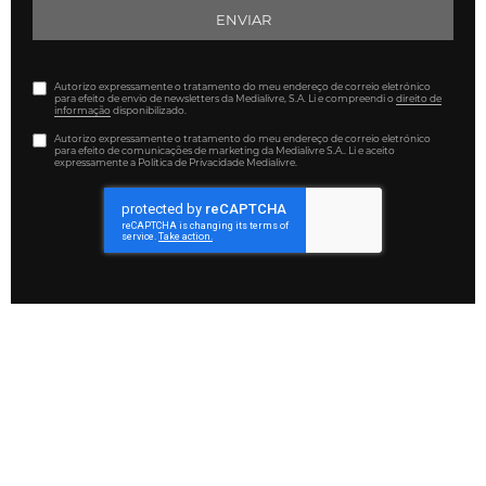
ENVIAR
Autorizo expressamente o tratamento do meu endereço de correio eletrónico
para efeito de envio de newsletters da Medialivre, S.A. Li e compreendi o
direito de
informação
disponibilizado.
Autorizo expressamente o tratamento do meu endereço de correio eletrónico
para efeito de comunicações de marketing da Medialivre S.A.. Li e aceito
expressamente a Política de Privacidade Medialivre.