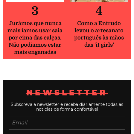
3
4
Jurámos que nunca
Como a Entrudo
mais íamos usar saia
levou o artesanato
por cima das calças.
português às mãos
Não podíamos estar
das 'it girls'
mais enganadas
NEWSLETTER
Subscreva a newsletter e receba diariamente todas as
noticias de forma confortável