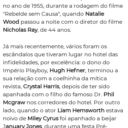
no ano de 1955, durante a rodagem do filme
"Rebelde sem Causa", quando
Natalie
Wood
passou a noite com o diretor do filme
Nicholas Ray
, de 44 anos.
Já mais recentemente, vários foram os
escândalos que tiveram lugar no hotel das
infidelidades, por excelência: o dono do
Império Playboy,
Hugh Hefner
, terminou a
sua relação com a coelhinha da mítica
revista,
Crystal Harris
, depois de ter sido
apanhada com o filho do famoso Dr.
Phil
Mcgraw
nos corredores do hotel. Por outro
lado, quando o ator
Liam Hemsworth
estava
noivo de
Miley Cyrus
foi apanhado a beijar
J
anuary Jones
, durante uma festa Pré-