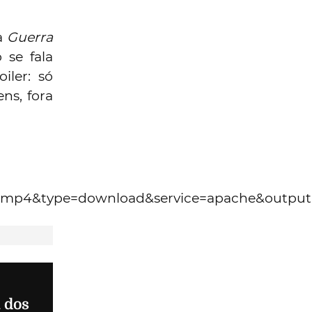
va
Guerra
 se fala
iler: só
ns, fora
BO.mp4&type=download&service=apache&outp
 dos