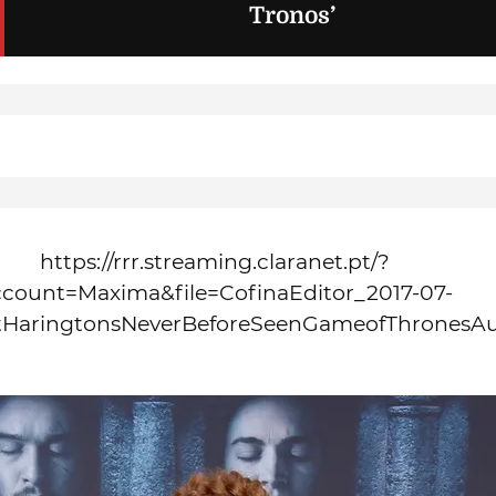
Tronos’
https://rrr.streaming.claranet.pt/?
ccount=Maxima&file=CofinaEditor_2017-07-
itHaringtonsNeverBeforeSeenGameofThrones