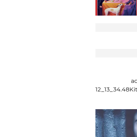
a
12_13_34.48K