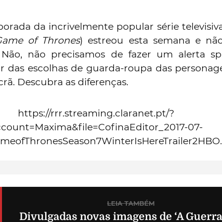
orada da incrivelmente popular série televisi
Game of Thrones
) estreou esta semana e não
 Não, não precisamos de fazer um alerta spo
ar das escolhas de guarda-roupa das personage
rã. Descubra as diferenças.
https://rrr.streaming.claranet.pt/?
ccount=Maxima&file=CofinaEditor_2017-07-
ameofThronesSeason7WinterIsHereTrailer2H
LEIA TAMBÉM
Divulgadas novas imagens de ‘A Guerra