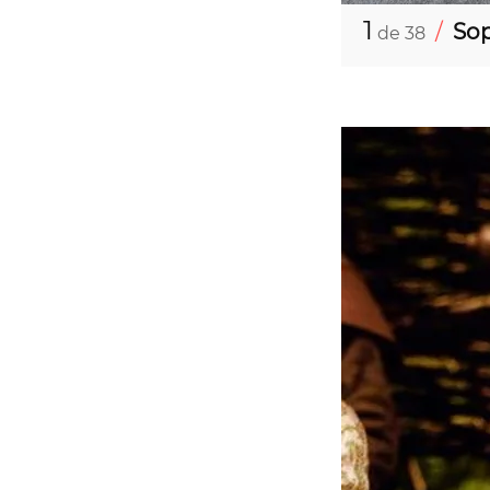
1
/
Sop
de 38