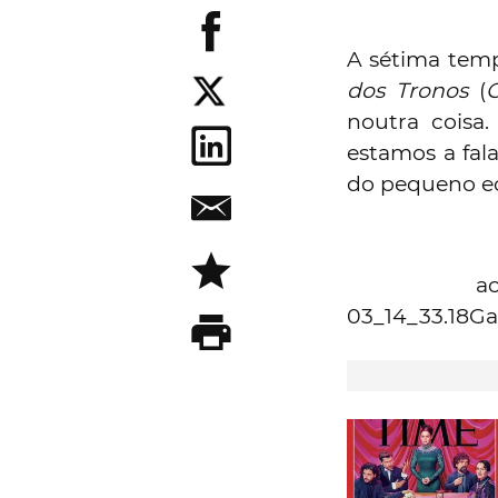
A sétima temp
dos Tronos
(
noutra coisa.
estamos a fal
do pequeno ec
a
03_14_33.18G