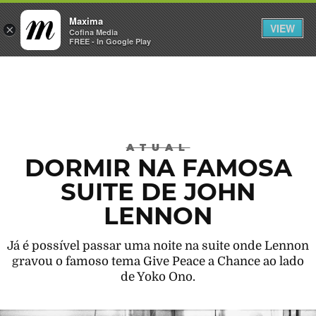
Maxima
VIEW
×
INICIAR SESSÃO
Cofina Media
FREE - In Google Play
Máxima
ATUAL
DORMIR NA FAMOSA
SUITE DE JOHN
LENNON
Já é possível passar uma noite na suite onde Lennon
gravou o famoso tema Give Peace a Chance ao lado
de Yoko Ono.