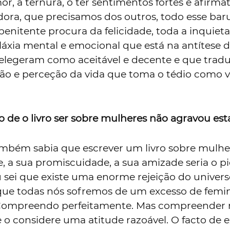
or, a ternura, o ter sentimentos fortes e afirmat
dora, que precisamos dos outros, todo esse bar
enitente procura da felicidade, toda a inquiet
láxia mental e emocional que está na antítese 
 elegeram como aceitável e decente e que tradu
são e perceção da vida que toma o tédio como v
 de o livro ser sobre mulheres não agravou est
ambém sabia que escrever um livro sobre mulher
, a sua promiscuidade, a sua amizade seria o pi
u sei que existe uma enorme rejeição do univer
que todas nós sofremos de um excesso de femi
 Compreendo perfeitamente. Mas compreender
 o considere uma atitude razoável. O facto de e