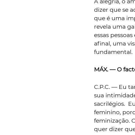
A alegria, o am
dizer que se a
que é uma imp
revela uma ga
essas pessoas
afinal, uma vi
fundamental.
MÁX. — O facto
C.P.C. — Eu t
sua intimidade
sacrilégios. E
feminino, por
feminização.
quer dizer que