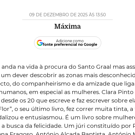
09 DE DEZEMBRO DE 2025 ÀS 13:50
Máxima
Adicione como
fonte preferencial no Google
o anda na vida à procura do Santo Graal mas a
um dever descobrir as zonas mais desconheci
ecto, do companheirismo e da amizade que lig
 humanos, em especial as mulheres. Clara Pinto
desde os 20 que escreve e faz escrever sobre el
or”, o seu último livro, fez correr muita tinta, a
dalizou e entusiasmou. É um livro sobre mulher
 a busca da felicidade. Um júri constituído por 
na Fragoso, António Alçada Baptista, António