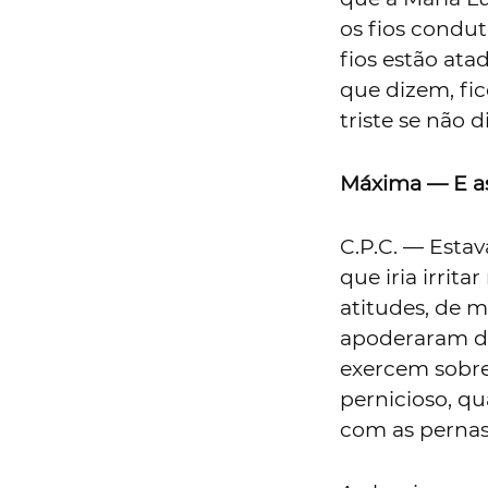
os fios condut
fios estão at
que dizem, fic
triste se não d
Máxima — E as
C.P.C. — Estav
que iria irrit
atitudes, de m
apoderaram do
exercem sobre
pernicioso, qu
com as pernas 