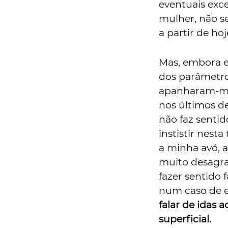
eventuais exce
mulher, não se 
a partir de ho
Mas, embora eu
dos parâmetros
apanharam-me 
nos últimos d
não faz sentid
instistir nest
a minha avó, 
muito desagra
fazer sentido 
num caso de e
falar de idas 
superficial.