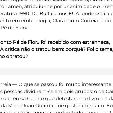
dro Tamen, atribuiu-lhe por unanimidade o Pré
ratura 1990. De Buffalo, nos EUA, onde está a 
to em embriologia, Clara Pinto Correia falou
 Pé de Flor».
onto Pé de Flor»
foi recebido com estranheza,
 A crítica não o tratou bem: porquê? Foi o tema
mo o tratou?
rreia — O que se passou foi muito interessante 
s pessoas dividiram-se em dois grupos: o da Ca
 e da Teresa Coelho que detestaram o livro e o d
e da Maria João Guarda que gostaram muito. E
cia foi a única pessoa que leu tudo o que lá est