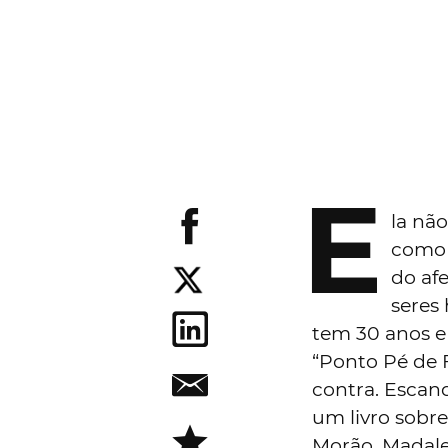
E
la nã
como 
do af
seres
tem 30 anos e 
“Ponto Pé de Fl
contra. Escan
um livro sobre
Morão, Madale