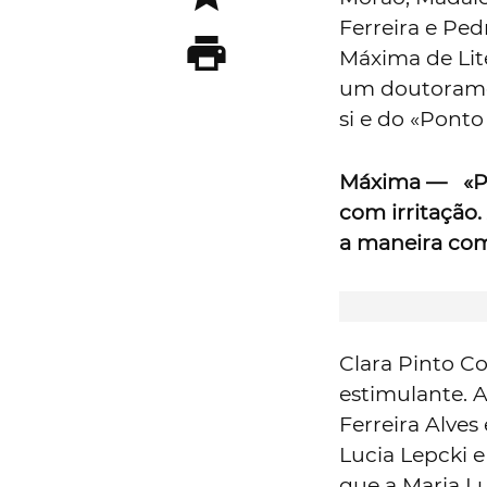
Ferreira e Pe
Máxima de Lite
um doutoramen
si e do «Ponto
Máxima —
«P
com irritação.
a maneira co
Clara Pinto Co
estimulante. A
Ferreira Alves
Lucia Lepcki 
que a Maria Lu