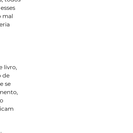
 esses
o mal
eria
 livro,
o de
e se
mento,
to
 ficam