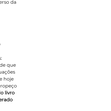
verso da
e
:
ade que
tuações
e hoje
 tropeço
o livro
derado