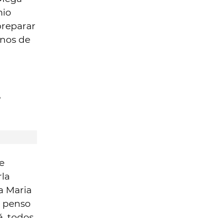
mio
preparar
-nos de
,
e
rla
a Maria
u penso
á, todos