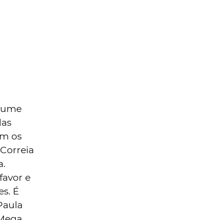
ssume
das
am os
 Correia
a.
 favor e
es. É
Paula
 Mega