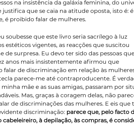
ssos na insistência da galáxia feminina, do uni
justifica que se caia na atitude oposta, isto é: é
je, é proibido falar de mulheres.
 soubesse que este livro seria sacrílego à luz
 estéticos vigentes, as reacções que suscitou
de surpresa. Eu devo ter sido das pessoas qu
ez anos mais insistentemente afirmou que
o falar de discriminação em relação às mulheres
a tecla parece-me até contraproducente. É verd
a minha mãe e as suas amigas, passaram por si
dáveis. Mas, graças à coragem delas, não parec
falar de discriminações das mulheres. E eis que
vidente discriminação:
parece que, pelo facto d
ao cabeleireiro, à depilação, às compras, é consi