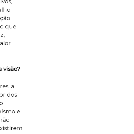
ivos,
ulho
ação
do que
z,
alor
a visão?
es, a
or dos
so
nismo e
 não
xistirem