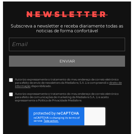
NEWSLETTER
Subscreva a newsletter e receba diariamente todas as
noticias de forma confortável
ENVIAR
Autorizo expressamente o tratamento do meu endereço de correio eletrónico
para efeito de envio de newsletters da Medialivre, S.A. Li e compreendi o
direito de
informação
disponibilizado.
Autorizo expressamente o tratamento do meu endereço de correio eletrónico
para efeito de comunicações de marketing da Medialivre S.A.. Li e aceito
expressamente a Política de Privacidade Medialivre.