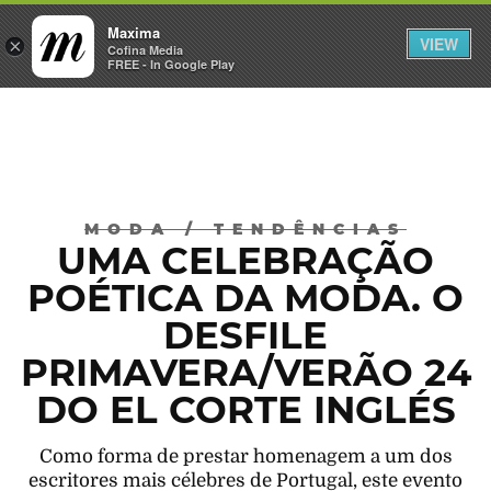
Maxima
VIEW
×
INICIAR SESSÃO
Cofina Media
FREE - In Google Play
Máxima
MODA
/
TENDÊNCIAS
UMA CELEBRAÇÃO
POÉTICA DA MODA. O
DESFILE
PRIMAVERA/VERÃO 24
DO EL CORTE INGLÉS
Como forma de prestar homenagem a um dos
escritores mais célebres de Portugal, este evento