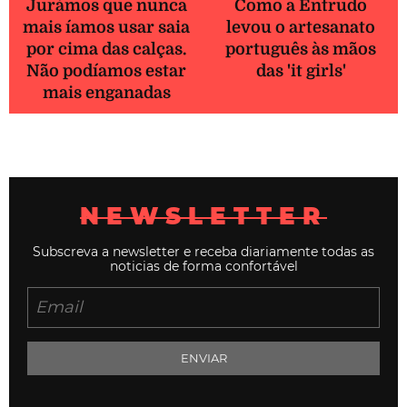
Jurámos que nunca
Como a Entrudo
mais íamos usar saia
levou o artesanato
por cima das calças.
português às mãos
Não podíamos estar
das 'it girls'
mais enganadas
NEWSLETTER
Subscreva a newsletter e receba diariamente todas as
noticias de forma confortável
ENVIAR