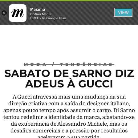
Maxima
VIEW
×
INICIAR SESSÃO
Cofina Media
FREE - In Google Play
Máxima
MODA
/
TENDÊNCIAS
SABATO DE SARNO DIZ
ADEUS À GUCCI
A Gucci atravessa mais uma mudança na sua
direção criativa com a saída do designer italiano,
apenas pouco tempo após assumir o cargo. Di Sarno
tentou redefinir a identidade da marca, afastando-se
da exuberância de Alessandro Michele, mas os
desafios comerciais e a pressão por resultados
aceleraram a sua partida.