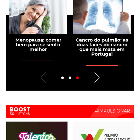
:
Menopausa: comer
Cancro do pulmão: as
o
bem para se sentir
duas faces do cancro
p
melhor
que mais mata em
Portugal
Boost Activate