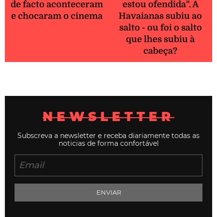
de facto aconteceram
estou ofendida". A
e chocaram o cinema
Havaianas subiu ao
salto - ou foi o salto
que lhes subiu à
cabeça?
NEWSLETTER
Subscreva a newsletter e receba diariamente todas as
noticias de forma confortável
ENVIAR