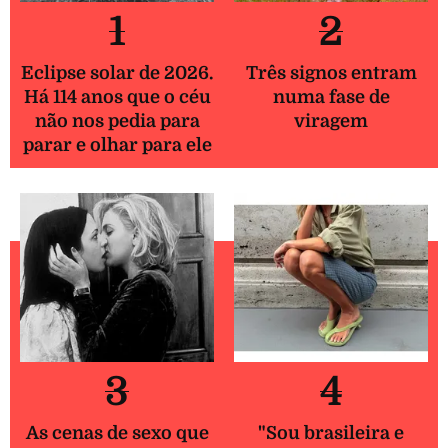
1
2
Eclipse solar de 2026.
Três signos entram
Há 114 anos que o céu
numa fase de
não nos pedia para
viragem
parar e olhar para ele
3
4
As cenas de sexo que
"Sou brasileira e