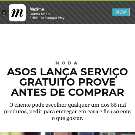
Maxima
VIEW
×
INICIAR SESSÃO
Cofina Media
FREE - In Google Play
Máxima
MODA
ASOS LANÇA SERVIÇO
GRATUITO PROVE
ANTES DE COMPRAR
O cliente pode escolher qualquer um dos 85 mil
produtos, pedir para entregar em casa e fica só com
o que gostar.