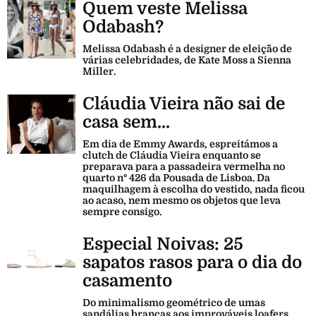
Quem veste Melissa
Odabash?
Melissa Odabash é a designer de eleição de
várias celebridades, de Kate Moss a Sienna
Miller.
Cláudia Vieira não sai de
casa sem...
Em dia de Emmy Awards, espreitámos a
clutch de Cláudia Vieira enquanto se
preparava para a passadeira vermelha no
quarto nº 426 da Pousada de Lisboa. Da
maquilhagem à escolha do vestido, nada ficou
ao acaso, nem mesmo os objetos que leva
sempre consigo.
Especial Noivas: 25
sapatos rasos para o dia do
casamento
Do minimalismo geométrico de umas
sandálias brancas aos improváveis loafers