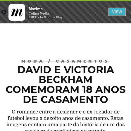
Maxima
VIEW
×
INICIAR SESSÃO
Cofina Media
FREE - In Google Play
Máxima
MODA
/
CASAMENTOS
DAVID E VICTORIA
BECKHAM
COMEMORAM 18 ANOS
DE CASAMENTO
O romance entre a designer e o ex-jogador de
futebol levou a dezoito anos de casamento. Estas
imagens contam uma parte da história de um dos