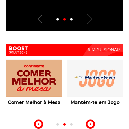
Boost Activate
Talentos de Lisboa
10ª Edição Prémio
Intermarché Produção
Nacional