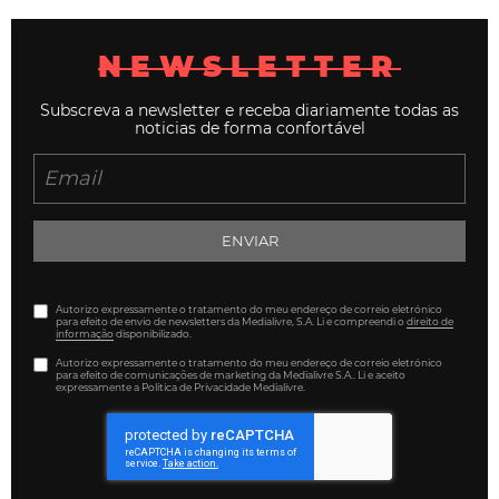
NEWSLETTER
Subscreva a newsletter e receba diariamente todas as
noticias de forma confortável
ENVIAR
Autorizo expressamente o tratamento do meu endereço de correio eletrónico
para efeito de envio de newsletters da Medialivre, S.A. Li e compreendi o
direito de
informação
disponibilizado.
Autorizo expressamente o tratamento do meu endereço de correio eletrónico
para efeito de comunicações de marketing da Medialivre S.A.. Li e aceito
expressamente a Política de Privacidade Medialivre.