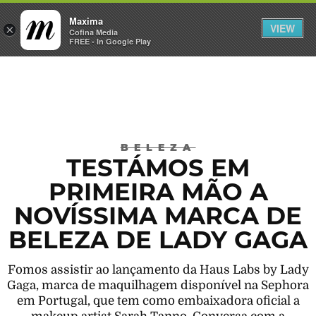
Maxima
VIEW
×
INICIAR SESSÃO
Cofina Media
FREE - In Google Play
Máxima
BELEZA
TESTÁMOS EM
PRIMEIRA MÃO A
NOVÍSSIMA MARCA DE
BELEZA DE LADY GAGA
Fomos assistir ao lançamento da Haus Labs by Lady
Gaga, marca de maquilhagem disponível na Sephora
em Portugal, que tem como embaixadora oficial a