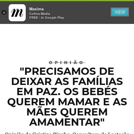
Maxima
VIEW
×
INICIAR SESSÃO
Cofina Media
FREE - In Google Play
Máxima
OPINIÃO
"PRECISAMOS DE
DEIXAR AS FAMÍLIAS
EM PAZ. OS BEBÉS
QUEREM MAMAR E AS
MÃES QUEREM
AMAMENTAR"