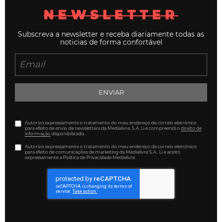
NEWSLETTER
Subscreva a newsletter e receba diariamente todas as
noticias de forma confortável
ENVIAR
Autorizo expressamente o tratamento do meu endereço de correio eletrónico
para efeito de envio de newsletters da Medialivre, S.A. Li e compreendi o
direito de
informação
disponibilizado.
Autorizo expressamente o tratamento do meu endereço de correio eletrónico
para efeito de comunicações de marketing da Medialivre S.A.. Li e aceito
expressamente a Política de Privacidade Medialivre.