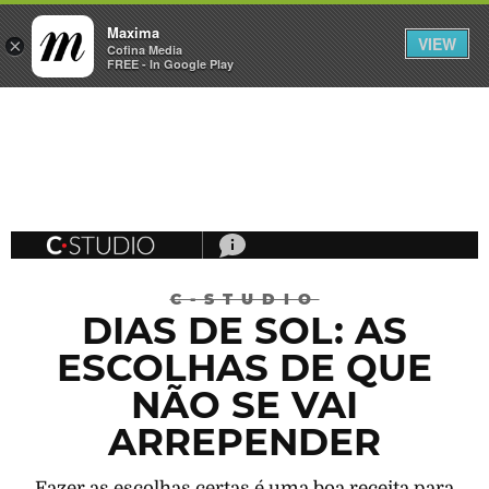
Maxima
VIEW
×
INICIAR SESSÃO
Cofina Media
FREE - In Google Play
Máxima
C-STUDIO
DIAS DE SOL: AS
ESCOLHAS DE QUE
NÃO SE VAI
ARREPENDER
Fazer as escolhas certas é uma boa receita para