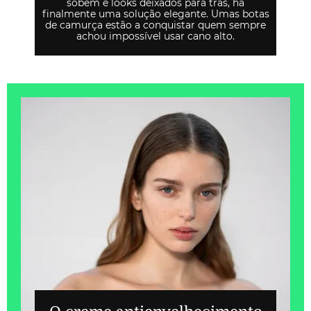
sobem e looks deixados para trás, há
finalmente uma solução elegante. Umas botas
de camurça estão a conquistar quem sempre
achou impossível usar cano alto.