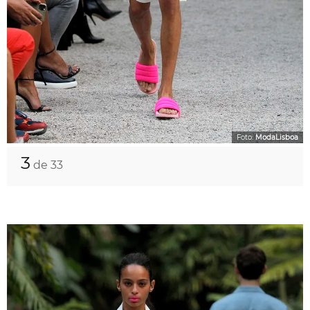
Foto:
ModaLisboa
3
de 33