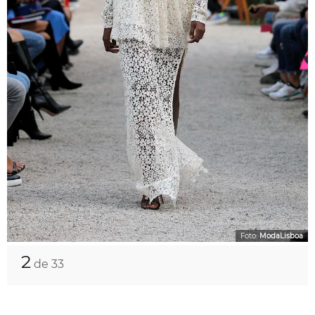
Foto:
ModaLisboa
2
de 33