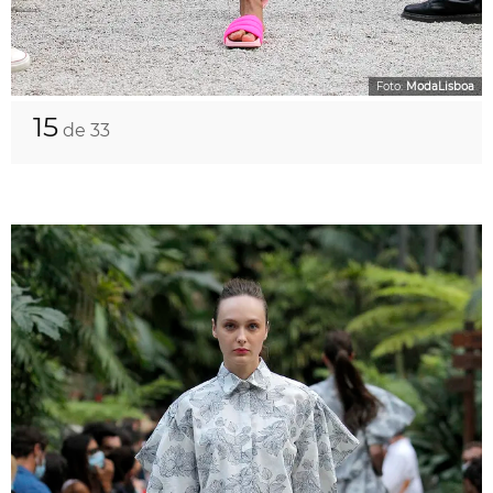
Foto:
ModaLisboa
15
de 33