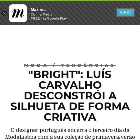
Maxima
VIEW
×
INICIAR SESSÃO
Cofina Media
FREE - In Google Play
Máxima
MODA
/
TENDÊNCIAS
"BRIGHT": LUÍS
CARVALHO
DESCONSTRÓI A
SILHUETA DE FORMA
CRIATIVA
O designer português encerra o terceiro dia da
ModaLisboa com a sua coleção de primavera/verão