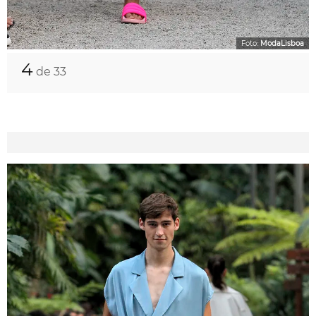
Foto:
ModaLisboa
4
de 33