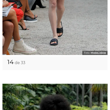
Foto:
ModaLisboa
14
de 33