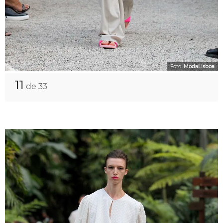
Foto:
ModaLisboa
11
de 33