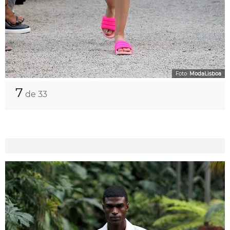
Foto:
ModaLisboa
7
de 33