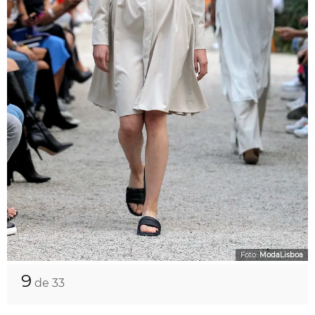
Foto:
ModaLisboa
9
de 33