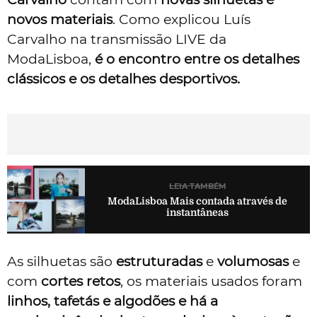
novos materiais
. Como explicou Luís
Carvalho na transmissão LIVE da
ModaLisboa,
é o encontro entre os detalhes
clássicos e os detalhes desportivos.
LEIA TAMBÉM
ModaLisboa Mais contada através de
instantâneas
As silhuetas são
estruturadas
e
volumosas
e
com
cortes retos
, os materiais usados foram
linhos, tafetás e algodões e há a