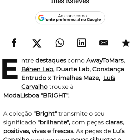
Inês Esteves
Adicione como
fonte preferencial no Google
E
ntre
destaques
como
AwayToMars,
Béhen Lab
, Duarte Lab, Constança
Entrudo x Trimalhas Maze,
Luís
Carvalho
trouxe à
ModaLisboa
"BRIGHT".
A coleção
"Bright"
transmite o seu
significado
"brilhante",
com peças
claras,
positivas, vivas e frescas.
As peças de
Luís
Carvalho
contam com
novas silhuetas e