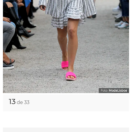
Foto:
ModaLisboa
13
de 33