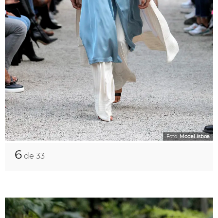
Foto:
ModaLisboa
6
de 33