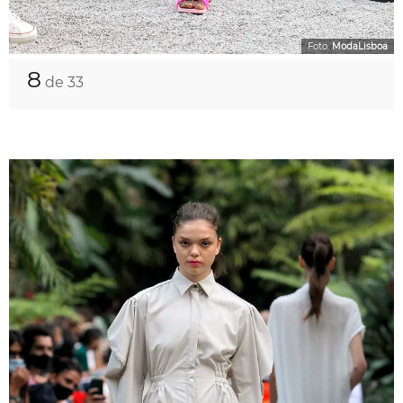
Foto:
ModaLisboa
8
de 33