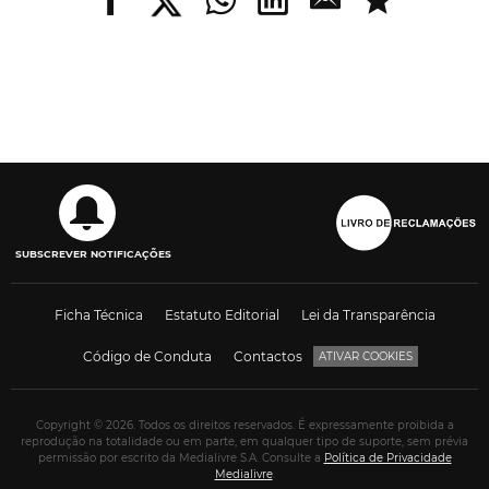
SUBSCREVER NOTIFICAÇÕES
Ficha Técnica
Estatuto Editorial
Lei da Transparência
Código de Conduta
Contactos
ATIVAR COOKIES
Copyright © 2026. Todos os direitos reservados. É expressamente proibida a
reprodução na totalidade ou em parte, em qualquer tipo de suporte, sem prévia
permissão por escrito da Medialivre S.A. Consulte a
Política de Privacidade
Medialivre
.