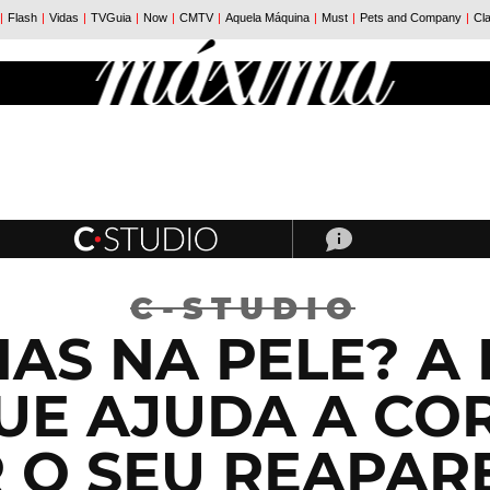
C-STUDIO
AS NA PELE? A 
UE AJUDA A COR
R O SEU REAPAR