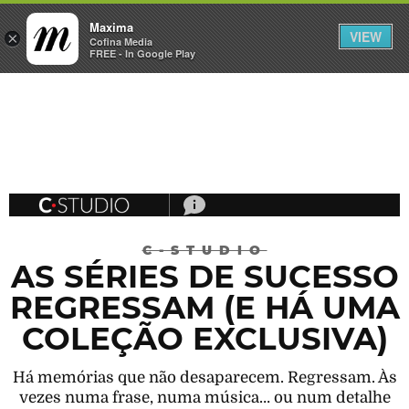
Maxima
VIEW
×
INICIAR SESSÃO
Cofina Media
FREE - In Google Play
Máxima
C-STUDIO
AS SÉRIES DE SUCESSO
REGRESSAM (E HÁ UMA
COLEÇÃO EXCLUSIVA)
Há memórias que não desaparecem. Regressam. Às
vezes numa frase, numa música… ou num detalhe